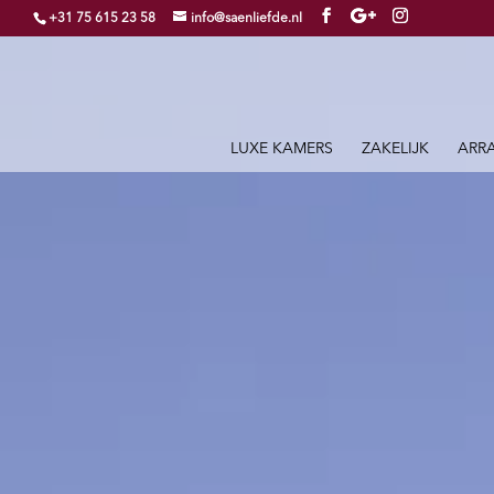
+31 75 615 23 58
info@saenliefde.nl
LUXE KAMERS
ZAKELIJK
ARR