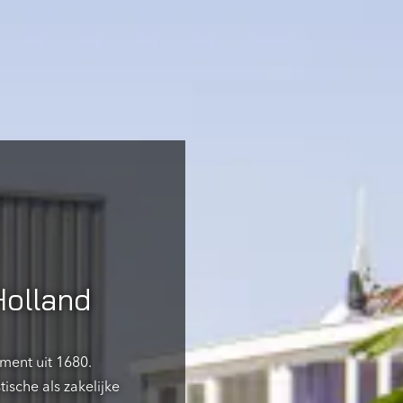
Holland
ment uit 1680.
ische als zakelijke